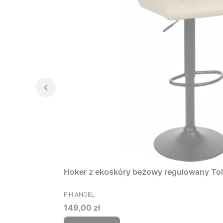
Hoker z ekoskóry beżowy regulowany To
PRODUCENT
F.H.ANGEL
Cena
149,00 zł