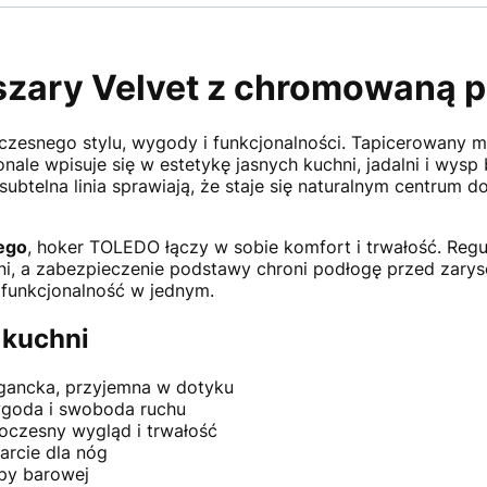
szary Velvet z chromowaną 
esnego stylu, wygody i funkcjonalności. Tapicerowany m
onale wpisuje się w estetykę jasnych kuchni, jadalni i wy
ubtelna linia sprawiają, że staje się naturalnym centrum
ego
, hoker TOLEDO łączy w sobie komfort i trwałość. Reg
i, a zabezpieczenie podstawy chroni podłogę przed zarys
i funkcjonalność w jednym.
 kuchni
egancka, przyjemna w dotyku
ygoda i swoboda ruchu
czesny wygląd i trwałość
rcie dla nóg
spy barowej