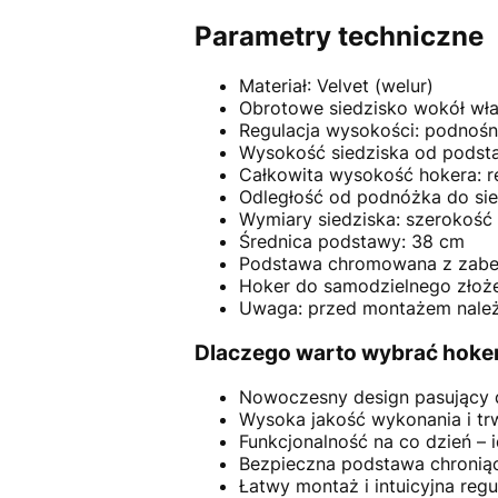
Parametry techniczne
Materiał: Velvet (welur)
Obrotowe siedzisko wokół włas
Regulacja wysokości: podnośn
Wysokość siedziska od podsta
Całkowita wysokość hokera: r
Odległość od podnóżka do sie
Wymiary siedziska: szerokoś
Średnica podstawy: 38 cm
Podstawa chromowana z zabe
Hoker do samodzielnego złoże
Uwaga: przed montażem należy
Dlaczego warto wybrać hok
Nowoczesny design pasujący d
Wysoka jakość wykonania i tr
Funkcjonalność na co dzień –
Bezpieczna podstawa chronią
Łatwy montaż i intuicyjna reg