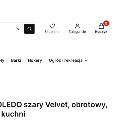
Produkty w kos
Wyczyść
Szukaj
Ulubione
Zaloguj się
Koszyk
oły
Barki
Hokery
Ogród i rekreacja
LEDO szary Velvet, obrotowy,
 kuchni