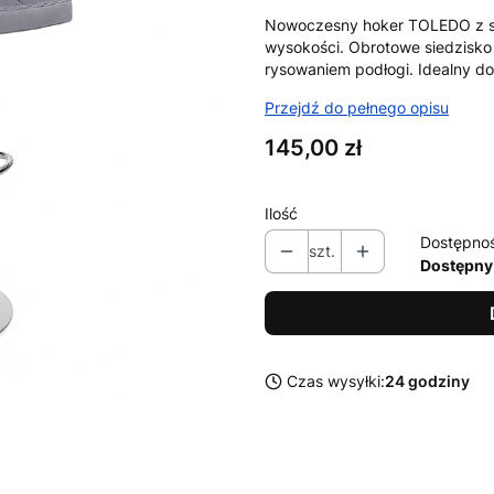
Nowoczesny hoker TOLEDO z sz
wysokości. Obrotowe siedzisk
rysowaniem podłogi. Idealny do
Przejdź do pełnego opisu
Cena
145,00 zł
Ilość
Dostępno
szt.
Dostępny
Czas wysyłki:
24 godziny