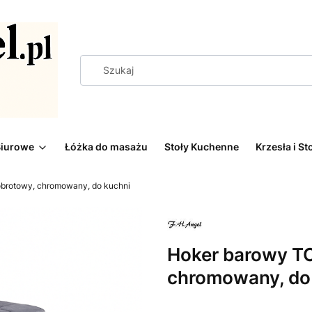
Biurowe
Łóżka do masażu
Stoły Kuchenne
Krzesła i St
obrotowy, chromowany, do kuchni
Hoker barowy TO
chromowany, do