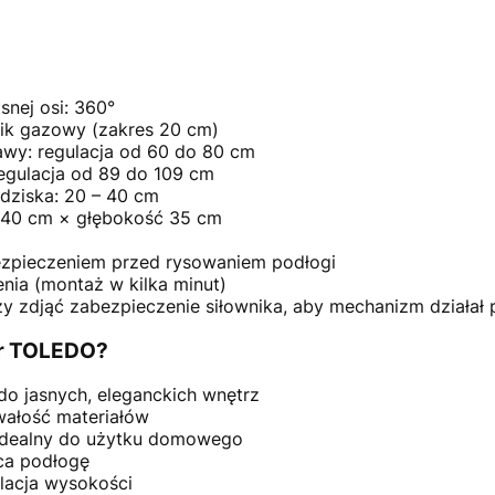
nej osi: 360°
ik gazowy (zakres 20 cm)
wy: regulacja od 60 do 80 cm
egulacja od 89 do 109 cm
dziska: 20 – 40 cm
ć 40 cm × głębokość 35 cm
zpieczeniem przed rysowaniem podłogi
nia (montaż w kilka minut)
 zdjąć zabezpieczenie siłownika, aby mechanizm działał
er TOLEDO?
o jasnych, eleganckich wnętrz
wałość materiałów
 idealny do użytku domowego
ca podłogę
ulacja wysokości