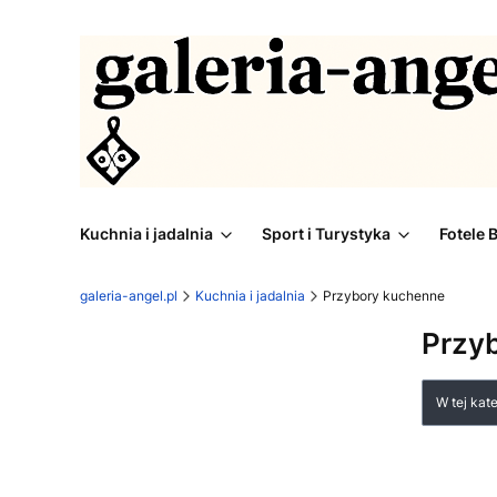
Kuchnia i jadalnia
Sport i Turystyka
Fotele 
galeria-angel.pl
Kuchnia i jadalnia
Przybory kuchenne
Przy
Lista
W tej kat