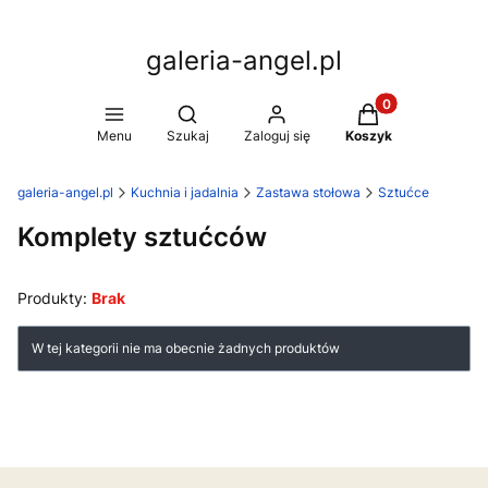
galeria-angel.pl
Produkty w koszy
Otwórz wyszukiwarkę
Menu
Szukaj
Zaloguj się
Koszyk
galeria-angel.pl
Kuchnia i jadalnia
Zastawa stołowa
Sztućce
Komplety sztućców
Produkty:
Brak
Lista produktów
W tej kategorii nie ma obecnie żadnych produktów