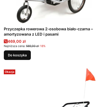
Przyczepka rowerowa 2-osobowa biało-czarna –
amortyzowana z LED i pasami
Cena promocyjna
469,00 zł
Najniższa cena:
569,00 zł
-18%
Do koszyka
Okazja