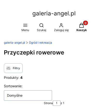
galeria-angel.pl
Produkty w koszy
Otwórz wyszukiwarkę
Menu
Szukaj
Zaloguj się
Koszyk
galeria-angel.pl
Ogród i rekreacja
Przyczepki rowerowe
Filtry
Produkty:
4
Lista produktów
Sortowanie:
Domyślne
Strona
z 1