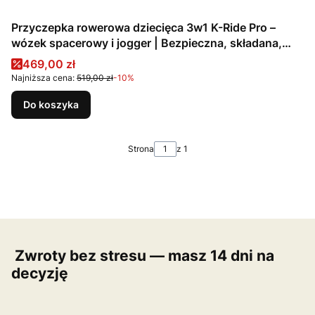
Przyczepka rowerowa dziecięca 3w1 K-Ride Pro –
wózek spacerowy i jogger | Bezpieczna, składana,
terenowa
Cena promocyjna
469,00 zł
Najniższa cena:
519,00 zł
-10%
Do koszyka
Strona
z 1
Zwroty bez stresu — masz 14 dni na
decyzję