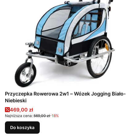
Przyczepka Rowerowa 2w1 – Wózek Jogging Biało-
Niebieski
Cena promocyjna
469,00 zł
Najniższa cena:
569,00 zł
-18%
Do koszyka