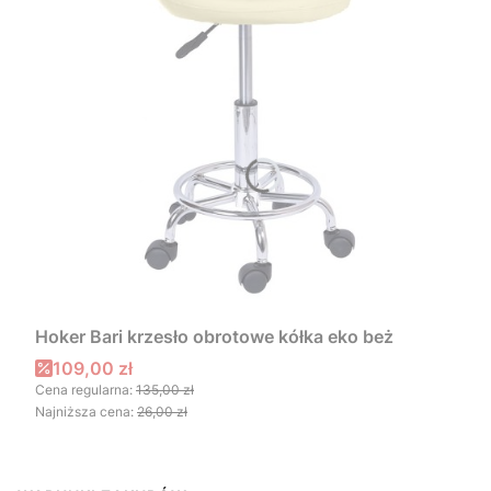
Hoker Bari krzesło obrotowe kółka eko beż
Cena promocyjna
109,00 zł
Cena regularna:
135,00 zł
Najniższa cena:
26,00 zł